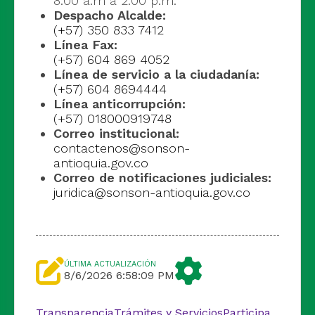
8:00 a.m a 2:00 p.m.
Despacho Alcalde:
(+57) 350 833 7412
Línea Fax:
(+57) 604 869 4052
Línea de servicio a la ciudadanía:
(+57) 604 8694444
Línea anticorrupción:
(+57) 018000919748
Correo institucional:
contactenos@sonson-
antioquia.gov.co
Correo de notificaciones judiciales:
juridica@sonson-antioquia.gov.co
ÚLTIMA ACTUALIZACIÓN
8/6/2026 6:58:09 PM
Transparencia
Trámites y Servicios
Participa