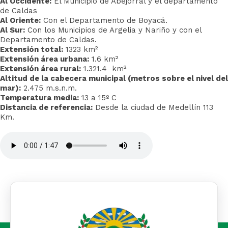
Al Occidente:
El Municipio de Abejorral y el departamento
de Caldas
Al Oriente:
Con el Departamento de Boyacá.
Al Sur:
Con los Municipios de Argelia y Nariño y con el
Departamento de Caldas.
Extensión total:
1323 km²
E
xtensión área urbana:
1.6 km²
Extensión área rural:
1.321.4 km²​
Altitud de la cabecera municipal (metros sobre el nivel del
mar):
2.475 m.s.n.m.
Temperatura media:
13 a 15º C
Distancia de referencia:
Desde la ciudad de Medellín 113
Km.