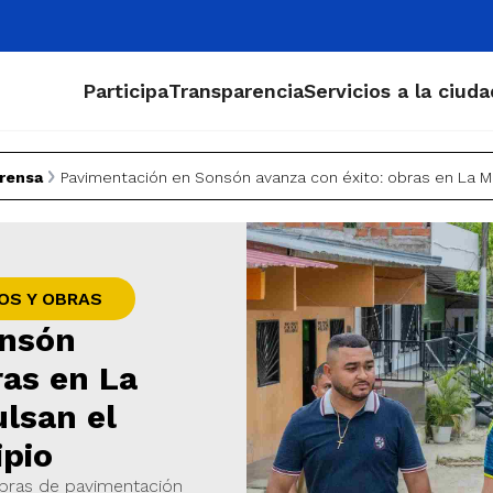
Participa
Transparencia
Servicios a la ciud
Prensa
Pavimentación en Sonsón avanza con éxito: obras en La Mi
OS Y OBRAS
onsón
ras en La
lsan el
ipio
bras de pavimentación