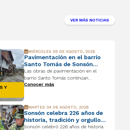
VER MÁS NOTICIAS
MIÉRCOLES 05 DE AGOSTO, 2026
Pavimentación en el barrio
Santo Tomás de Sonsón
avanza para mejorar la
Las obras de pavimentación en el
movilidad y la calidad de
barrio Santo Tomás continúan
vida
Conocer más
avanzando, mejorando la movilidad, la
S Y
seguridad vial y la calidad de vida de
las familias sonsoneñas.
MARTES 04 DE AGOSTO, 2026
Sonsón celebra 226 años de
historia, tradición y orgullo:
un homenaje a sus raíces y a
Sonsón celebró 226 años de historia