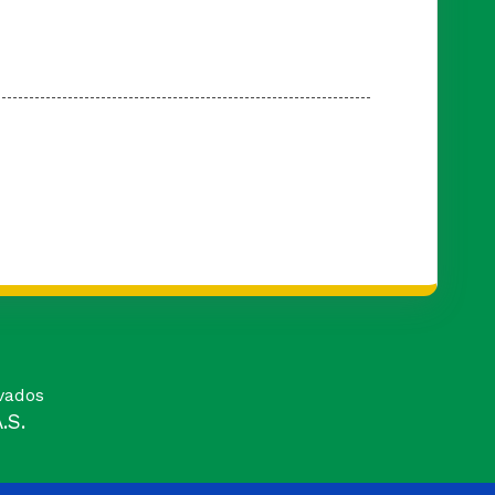
vados
.S.