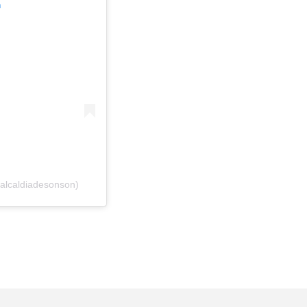
m
alcaldiadesonson)