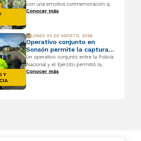
su futuro
con una emotiva conmemoración que
Conocer más
exaltó sus raíces, su cultura y el
Y
orgullo de seguir construyendo un
futuro lleno de esperanza.
LUNES 03 DE AGOSTO, 2026
Operativo conjunto en
Sonsón permite la captura
de dos presuntos
Un operativo conjunto entre la Policía
integrantes del GDO “El
Nacional y el Ejército permitió la
Mesa”
Conocer más
captura de dos presuntos integrantes
 Y
del GDO “El Mesa” y la incautación de
CIA
armas, droga y otros elementos en
zona rural de Sonsón.