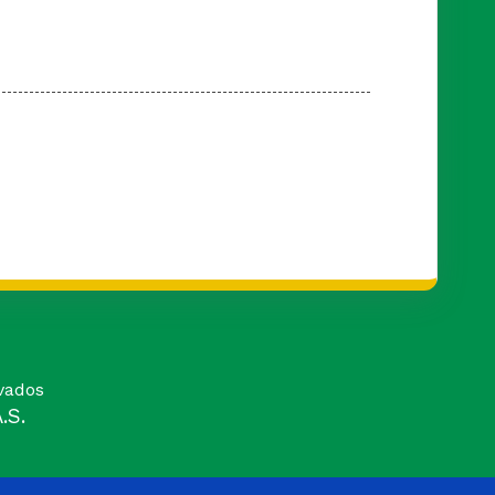
vados
.S.