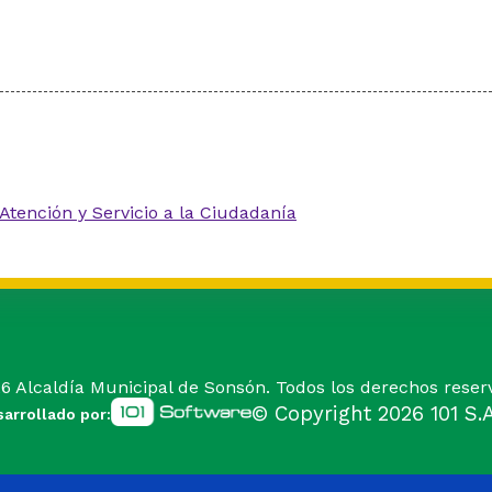
Atención y Servicio a la Ciudadanía
26
Alcaldía Municipal de Sonsón. Todos los derechos reser
© Copyright
2026
101 S.A
arrollado por: