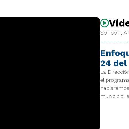
Vid
Sonsón, An
Enfoqu
24 del
La Direcció
el program
hablaremos
municipio, 