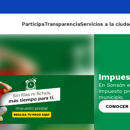
Participa
Transparencia
Servicios a la ciud
Impuesto pred
En Sonsón el progreso l
impuesto predial y sig
municipio.
CONOCER MÁS