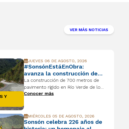
VER MÁS NOTICIAS
JUEVES 06 DE AGOSTO, 2026
#SonsónEstáEnObra:
avanza la construcción de
700 metros de pavimento
La construcción de 700 metros de
en Río Verde de los Montes
pavimento rígido en Río Verde de los
Conocer más
Montes mejora la movilidad y
S Y
fortalece el desarrollo del
corregimiento.
MIÉRCOLES 05 DE AGOSTO, 2026
Sonsón celebra 226 años de
historia: un homenaje al