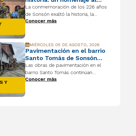
orgullo, la identidad y el
La conmemoración de los 226 años
legado de su gente
de Sonsón exaltó la historia, la
Conocer más
identidad y el orgullo de pertenecer a
Y
un municipio que continúa
construyendo un futuro con
esperanza y grandeza.
MIÉRCOLES 05 DE AGOSTO, 2026
Pavimentación en el barrio
Santo Tomás de Sonsón
avanza para mejorar la
Las obras de pavimentación en el
movilidad y la calidad de
barrio Santo Tomás continúan
vida
Conocer más
avanzando, mejorando la movilidad, la
S Y
seguridad vial y la calidad de vida de
las familias sonsoneñas.