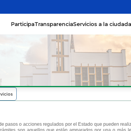
Participa
Transparencia
Servicios a la ciudad
vicios
de pasos o acciones regulados por el Estado que pueden realiza
 trámites son aquellos que están amparados por una o más ley