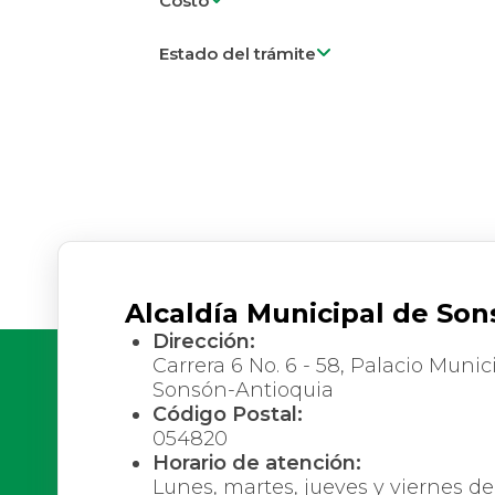
Costo
Parcialmente en línea
Requieren Pago
Estado del trámite
Presencial
No requieren Pago
Activos
Sin especificar
Inactivos
Alcaldía Municipal de Son
Dirección:
Carrera 6 No. 6 - 58, Palacio Munici
Sonsón-Antioquia
Código Postal:
054820
Horario de atención:
Lunes, martes, jueves y viernes de 