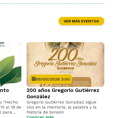
VER MÁS EVENTOS
09/05/2026 3:00
ento
200 años Gregorio Gutiérrez
González
o “Hecho
Gregorio Gutiérrez González sigue
15 al 18 de
vivo en la memoria, la palabra y la
l para
historia de Sonsón
ductos
Conocer más