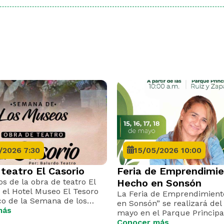
/2026 7:30
15/05/2026 10:00
teatro El Casorio
Feria de Emprendimi
s de la obra de teatro El
Hecho en Sonsón
 el Hotel Museo El Tesoro
La Feria de Emprendimient
co de la Semana de los
en Sonsón” se realizará del 
más
mayo en el Parque Principa
apoyar el talento y los pro
Conocer más