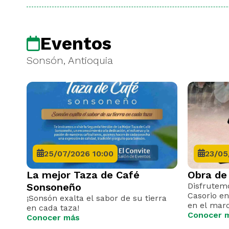
Eventos
Sonsón, Antioquia
25/07/2026 10:00
23/05
La mejor Taza de Café
Obra de 
Sonsoneño
Disfrutemo
Casorio en
¡Sonsón exalta el sabor de su tierra
en el mar
en cada taza!
Museos.
Conocer 
Conocer más